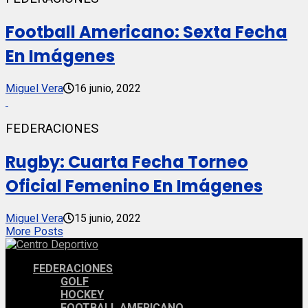
Football Americano: Sexta Fecha
En Imágenes
Miguel Vera
16 junio, 2022
FEDERACIONES
Rugby: Cuarta Fecha Torneo
Oficial Femenino En Imágenes
Miguel Vera
15 junio, 2022
More Posts
FEDERACIONES
GOLF
HOCKEY
FOOTBALL AMERICANO