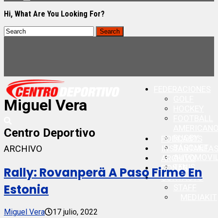
Hi, What Are You Looking For?
FEDERACIONES
GOLF
Miguel Vera
HOCKEY
FOOTBALL
AMERICAN
Centro Deportivo
RUGBY
PODCASTS
BÁSQUET
ARCHIVO
INSTANTANEA
AUTOMOVI
ARCHIVO
TENIS
DONAR
Rally: Rovanperä A Paso Firme En
CONTACTO
Estonia
STAFF
MEDIAKIT
Miguel Vera
17 julio, 2022