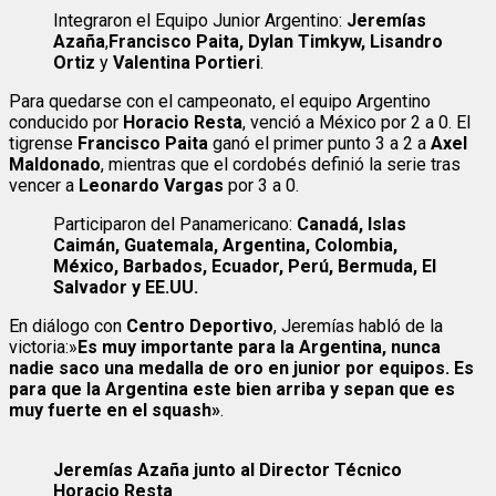
Integraron el Equipo Junior Argentino:
Jeremías
Azaña
,
Francisco Paita,
Dylan Timkyw,
Lisandro
Ortiz
y
Valentina Portieri
.
Para quedarse con el campeonato, el equipo Argentino
conducido por
Horacio Resta
, venció a México por 2 a 0. El
tigrense
Francisco Paita
ganó el primer punto 3 a 2 a
Axel
Maldonado
, mientras que el cordobés definió la serie tras
vencer a
Leonardo Vargas
por 3 a 0.
Participaron del Panamericano:
Canadá, Islas
Caimán, Guatemala, Argentina, Colombia,
México, Barbados, Ecuador, Perú, Bermuda, El
Salvador y EE.UU.
En diálogo con
Centro Deportivo
, Jeremías habló de la
victoria:»
Es muy importante para la Argentina, nunca
nadie saco una medalla de oro en junior por equipos. Es
para que la Argentina este bien arriba y sepan que es
muy fuerte en el squash»
.
Jeremías Azaña junto al Director Técnico
Horacio Resta