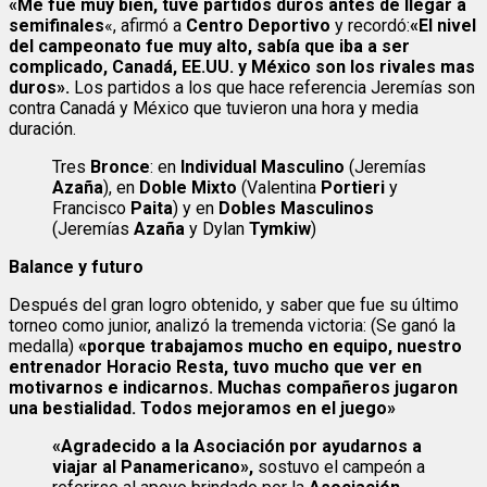
«Me fue muy bien, tuve partidos duros antes de llegar a
semifinales
«, afirmó a
Centro Deportivo
y recordó:
«El nivel
del campeonato fue muy alto, sabía que iba a ser
complicado, Canadá, EE.UU. y México son los rivales mas
duros».
Los partidos a los que hace referencia Jeremías son
contra Canadá y México que tuvieron una hora y media
duración.
Tres
Bronce
: en
Individual Masculino
(Jeremías
Azaña
), en
Doble Mixto
(Valentina
Portieri
y
Francisco
Paita
) y en
Dobles Masculinos
(Jeremías
Azaña
y Dylan
Tymkiw
)
Balance y futuro
Después del gran logro obtenido, y saber que fue su último
torneo como junior, analizó la tremenda victoria: (Se ganó la
medalla)
«porque trabajamos mucho en equipo, nuestro
entrenador Horacio Resta, tuvo mucho que ver en
motivarnos e indicarnos. Muchas compañeros jugaron
una bestialidad. Todos mejoramos en el juego»
«Agradecido a la Asociación por ayudarnos a
viajar al Panamericano»,
sostuvo el campeón a