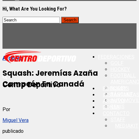
Hi, What Are You Looking For?
FEDERACIONES
Archivo
GOLF
HOCKEY
Squash: Jeremías Azaña
FOOTBALL
AMERICAN
Campeón En Canadá
Centro Deportivo
RUGBY
PODCASTS
BÁSQUET
INSTANTANEA
AUTOMOVI
ARCHIVO
TENIS
DONAR
Por
CONTACTO
STAFF
Miguel Vera
MEDIAKIT
publicado