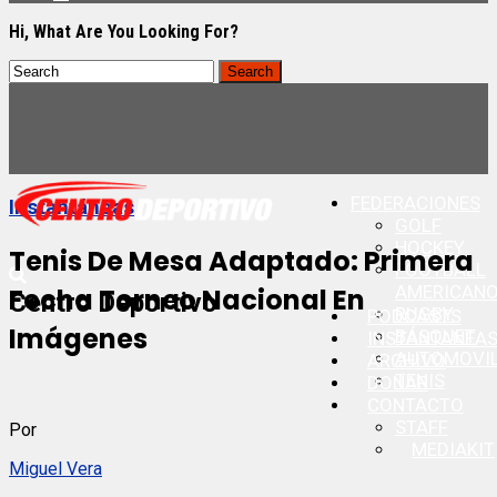
Hi, What Are You Looking For?
FEDERACIONES
Instantáneas
GOLF
HOCKEY
Tenis De Mesa Adaptado: Primera
FOOTBALL
AMERICAN
Fecha Torneo Nacional En
Centro Deportivo
RUGBY
PODCASTS
Imágenes
BÁSQUET
INSTANTANEA
AUTOMOVI
ARCHIVO
TENIS
DONAR
CONTACTO
STAFF
Por
MEDIAKIT
Miguel Vera