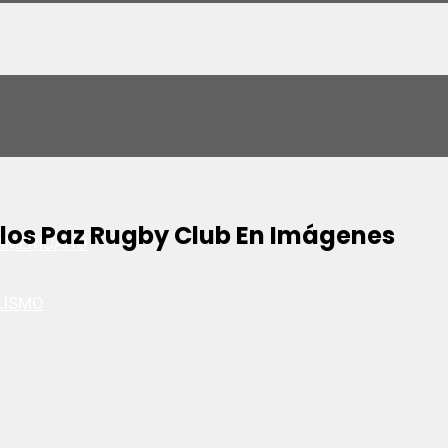
los Paz Rugby Club En Imágenes
AMERICANO
LISMO
S