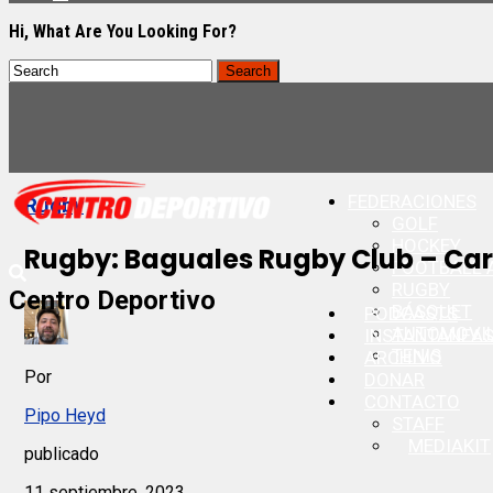
Hi, What Are You Looking For?
FEDERACIONES
Rugby
GOLF
HOCKEY
Rugby: Baguales Rugby Club – Car
FOOTBALL 
RUGBY
Centro Deportivo
BÁSQUET
PODCASTS
AUTOMOVI
INSTANTANEA
TENIS
ARCHIVO
Por
DONAR
CONTACTO
Pipo Heyd
STAFF
MEDIAKIT
publicado
11 septiembre, 2023