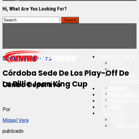
Hi, What Are You Looking For?
FEDERACIONES
Cordoba Deportes
GOLF
HOCKEY
Córdoba Sede De Los Play-Off De
FOOTBALL
AMERICAN
La Billie Jean King Cup
Centro Deportivo
RUGBY
PODCASTS
BÁSQUET
INSTANTANEA
AUTOMOVI
ARCHIVO
TENIS
DONAR
Por
CONTACTO
STAFF
Miguel Vera
MEDIAKIT
publicado