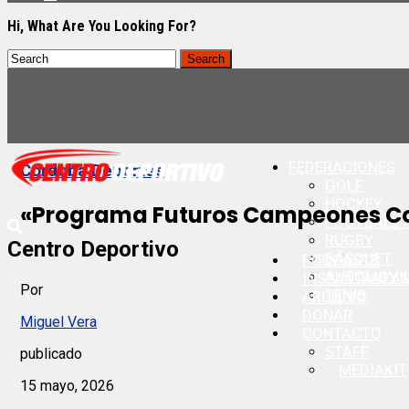
Hi, What Are You Looking For?
FEDERACIONES
Cordoba Deportes
GOLF
HOCKEY
«Programa Futuros Campeones Cor
FOOTBALL 
RUGBY
Centro Deportivo
BÁSQUET
PODCASTS
AUTOMOVI
INSTANTANEA
Por
TENIS
ARCHIVO
DONAR
Miguel Vera
CONTACTO
STAFF
publicado
MEDIAKIT
15 mayo, 2026