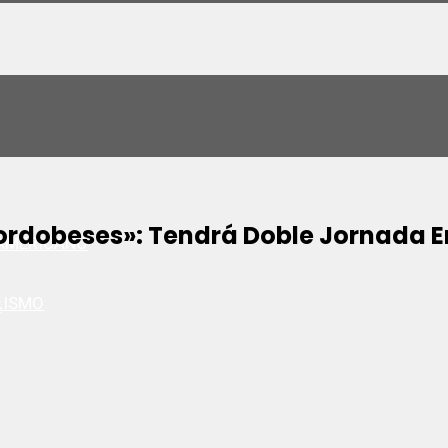
dobeses»: Tendrá Doble Jornada En
AMERICANO
LISMO
S