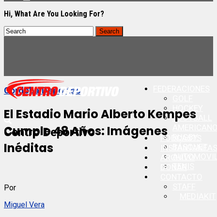
Hi, What Are You Looking For?
FEDERACIONES
Cordoba Deportes
GOLF
HOCKEY
El Estadio Mario Alberto Kempes
FOOTBALL
AMERICAN
Cumple 48 Años: Imágenes
Centro Deportivo
RUGBY
PODCASTS
Inéditas
BÁSQUET
INSTANTANEA
AUTOMOVI
ARCHIVO
TENIS
DONAR
CONTACTO
STAFF
Por
MEDIAKIT
Miguel Vera