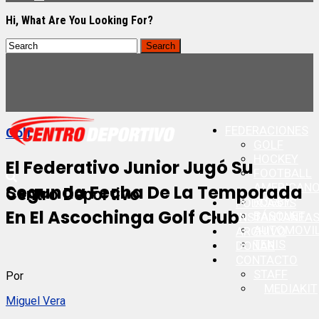
Hi, What Are You Looking For?
FEDERACIONES
Golf
GOLF
HOCKEY
El Federativo Junior Jugó Su
FOOTBALL
AMERICAN
Segunda Fecha De La Temporada
Centro Deportivo
RUGBY
PODCASTS
En El Ascochinga Golf Club
BÁSQUET
INSTANTANEA
AUTOMOVI
ARCHIVO
TENIS
DONAR
CONTACTO
STAFF
Por
MEDIAKIT
Miguel Vera