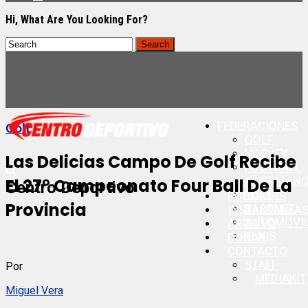
Hi, What Are You Looking For?
FEDERACIONES
Golf
GOLF
HOCKEY
Las Delicias Campo De Golf Recibe
FOOTBALL
AMERICAN
El 27° Campeonato Four Ball De La
Centro Deportivo
RUGBY
PODCASTS
Provincia
BÁSQUET
INSTANTANEA
AUTOMOVI
ARCHIVO
TENIS
DONAR
CONTACTO
STAFF
Por
MEDIAKIT
Miguel Vera