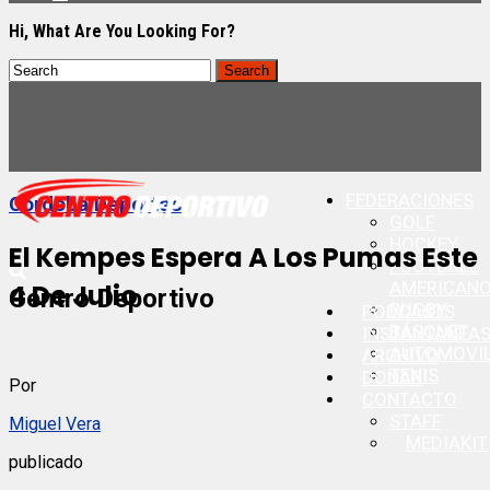
Hi, What Are You Looking For?
FEDERACIONES
Cordoba Deportes
GOLF
HOCKEY
El Kempes Espera A Los Pumas Este
FOOTBALL
AMERICAN
4 De Julio
Centro Deportivo
RUGBY
PODCASTS
BÁSQUET
INSTANTANEA
AUTOMOVI
ARCHIVO
TENIS
DONAR
Por
CONTACTO
STAFF
Miguel Vera
MEDIAKIT
publicado