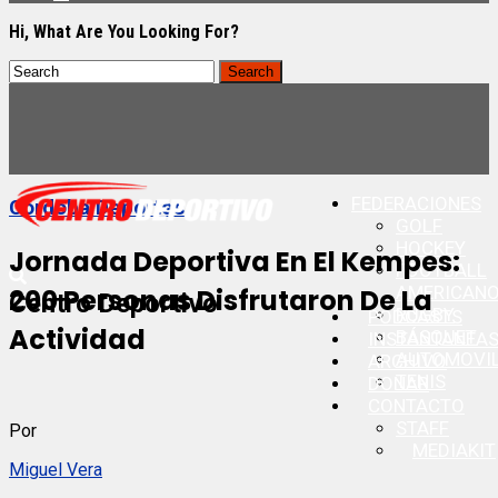
Hi, What Are You Looking For?
FEDERACIONES
Cordoba Deportes
GOLF
HOCKEY
Jornada Deportiva En El Kempes:
FOOTBALL
AMERICAN
200 Personas Disfrutaron De La
Centro Deportivo
RUGBY
PODCASTS
Actividad
BÁSQUET
INSTANTANEA
AUTOMOVI
ARCHIVO
TENIS
DONAR
CONTACTO
STAFF
Por
MEDIAKIT
Miguel Vera